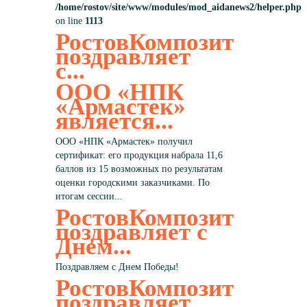
/home/rostov/site/www/modules/mod_aidanews2/helper.php
on line
1113
РостовКомпозит
поздравляет
с...
ООО «НПК
«Армастек»
является...
ООО «НПК «Армастек» получил
сертификат: его продукция набрала 11,6
баллов из 15 возможных по результатам
оценки городскими заказчиками. По
итогам сессии...
РостовКомпозит
поздравляет с
Днем...
Поздравляем с Днем Победы!
РостовКомпозит
поздравляет