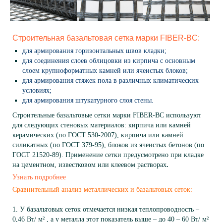
Строительная базальтовая сетка марки FIBER-BC:
для армирования горизонтальных швов кладки;
для соединения слоев облицовки из кирпича с основным
слоем крупноформатных камней или ячеистых блоков;
для армирования стяжек пола в различных климатических
условиях;
для армирования штукатурного слоя стены.
Строительные базальтовые сетки марки FIBER-BC используют
для следующих стеновых материалов: кирпича или камней
керамических (по ГОСТ 530-2007), кирпича или камней
силикатных (по ГОСТ 379-95), блоков из ячеистых бетонов (по
ГОСТ 21520-89). Применение сетки предусмотрено при кладке
на цементном, известковом или клеевом растворах
.
Узнать подробнее
Сравнительный анализ металлических и базальтовых сеток:
1. У базальтовых сеток отмечается низкая теплопроводность –
0,46 Вт/ м² , а у металла этот показатель выше – до 40 – 60 Вт/ м²