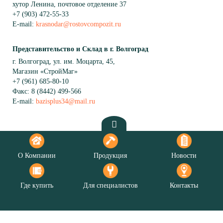
хутор Ленина, почтовое отделение 37
+7 (903) 472-55-33
E-mail:
krasnodar@rostovcompozit.ru
Представительство и Склад в г. Волгоград
г. Волгоград, ул. им. Моцарта, 45,
Магазин «СтройМаг»
+7 (961) 685-80-10
Факс: 8 (8442) 499-566
E-mail:
bazisplus34@mail.ru
О Компании
Продукция
Новости
Где купить
Для специалистов
Контакты
ООО ”РостовКомпозит - член ТПП РО
© ООО ”РостовКомпозит”, 2013